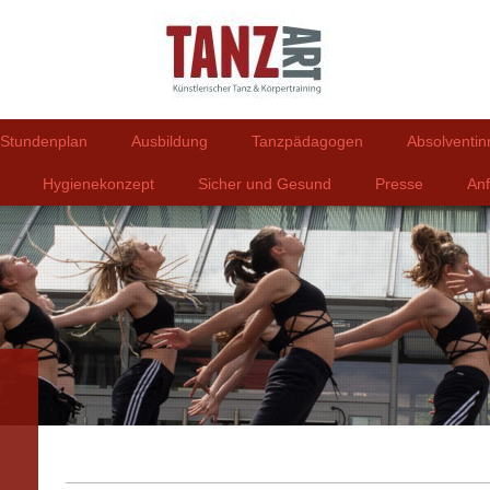
Stundenplan
Ausbildung
Tanzpädagogen
Absolventi
Hygienekonzept
Sicher und Gesund
Presse
Anf