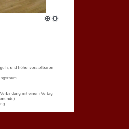
geln, und höhenverstellbaren
fangsraum.
 Verbindung mit einem Vertag
henende)
ung.