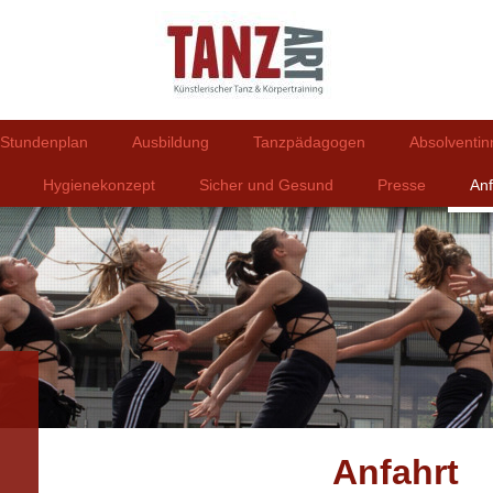
Stundenplan
Ausbildung
Tanzpädagogen
Absolventi
Hygienekonzept
Sicher und Gesund
Presse
Anf
Anfahrt