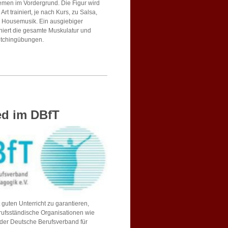
men im Vordergrund. Die Figur wird
 Art trainiert, je nach Kurs, zu Salsa,
 Housemusik. Ein ausgiebiger
iniert die gesamte Muskulatur und
retchingübungen.
ied im DBfT
guten Unterricht zu garantieren,
rufsständische Organisationen wie
 der Deutsche Berufsverband für