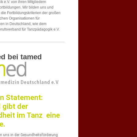
 e.V. von ihren Mitgliedern
rtbildungen. Wir bilden uns und
t die Fortbildungskriterien der großen
schen Organisationen für
n in Deutschland, wie dem
rufsverband für Tanzpädagogik e.V.
ed bei tamed
n Statement:
 gibt der
heit im Tanz eine
e.
en uns in der Gesundheitsförderung