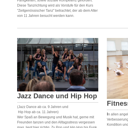
Fähigkeiten, sowie soziale Kompetenz gefördert.
Diese Tanzrichtung wird als Vorstufe für den Kurs
"Zeitgenössischer Tanz" betrachtet, der ab dem Alter
von 11 Jahren besucht werden kann.
Jazz Dance und Hip Hop
Fitnes
(Jazz Dance ab ca. 9 Jahren und
Hip Hop ab ca. 11 Jahren)
I
n allen ange
Wer Spaß an Bewegung und Musik hat, gerne mit
Verbesserung
Freunden tanzen und den Alltagsstress vergessen
Kondition un
mag, liegt hier richtig. Zu Pop und Hip Hop bis Funk