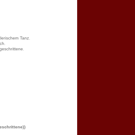
stlerischem Tanz.
ch.
geschrittene.
eschrittene))