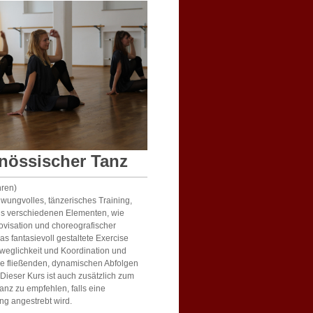
nössischer Tanz
hren)
hwungvolles, tänzerisches Training,
s verschiedenen Elementen, wie
ovisation und choreografischer
as fantasievoll gestaltete Exercise
eweglichkeit und Koordination und
die fließenden, dynamischen Abfolgen
Dieser Kurs ist auch zusätzlich zum
anz zu empfehlen, falls eine
ng angestrebt wird.