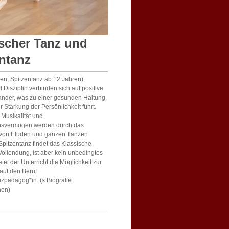
scher Tanz und
ntanz
ren, Spitzentanz ab 12 Jahren)
d Disziplin verbinden sich auf positive
ander, was zu einer gesunden Haltung,
 Stärkung der Persönlichkeit führt.
 Musikalität und
nsvermögen werden durch das
 von Etüden und ganzen Tänzen
 Spitzentanz findet das Klassische
 Vollendung, ist aber kein unbedingtes
tet der Unterricht die Möglichkeit zur
auf den Beruf
zpädagog*in. (s.Biografie
nen)