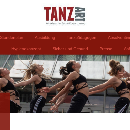
Stundenplan
Ausbildung
Tanzpädagogen
Absolventi
Hygienekonzept
Sicher und Gesund
Presse
Anf