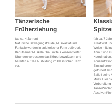
Klassi
Tänzerische
Spitze
Früherziehung
(ab ca. 7 Jah
(ab ca. 4 Jahren)
Kreativität un
Natürliche Bewegungsfreude, Musikalität und
Weise mitein
Fantasie werden in spielerischer Form gefördert.
Anmut und zur
Behutsamer Muskelaufbau mittels konzentrierter
Koordination,
Übungen verbessern das Körperbewußtsein und
Konzentratio
bereiten auf die Ausbildung im Klassischen Tanz
Einstudieren
vor.
gefördert. Im
Ballett seine
Muss. Hier bie
Vorbereitung 
Tänzer*in/Tan
Absolvent*in