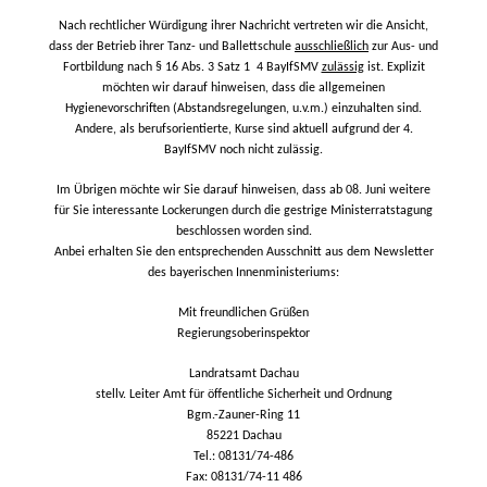
Nach rechtlicher Würdigung ihrer Nachricht vertreten wir die Ansicht,
dass der Betrieb ihrer Tanz- und Ballettschule
ausschließlich
zur Aus- und
Fortbildung nach § 16 Abs. 3 Satz 1 4 BayIfSMV
zulässig
ist. Explizit
möchten wir darauf hinweisen, dass die allgemeinen
Hygienevorschriften (Abstandsregelungen, u.v.m.) einzuhalten sind.
Andere, als berufsorientierte, Kurse sind aktuell aufgrund der 4.
BayIfSMV noch nicht zulässig.
Im Übrigen möchte wir Sie darauf hinweisen, dass ab 08. Juni weitere
für Sie interessante Lockerungen durch die gestrige Ministerratstagung
beschlossen worden sind.
Anbei erhalten Sie den entsprechenden Ausschnitt aus dem Newsletter
des bayerischen Innenministeriums:
Mit freundlichen Grüßen
Regierungsoberinspektor
Landratsamt Dachau
stellv. Leiter Amt für öffentliche Sicherheit und Ordnung
Bgm.-Zauner-Ring 11
85221 Dachau
Tel.: 08131/74-486
Fax: 08131/74-11 486