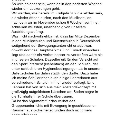
So wird es aber sein, wenn es in den nächsten Wochen
wieder um Lockerungen geht.
Wir werden, wie bereits im Frühjahr 202 die letzten sein,
die wieder öffnen dürfen, nach den Musikschulen,
nachdem wir im November schon 6 Wochen vor ihnen
schließen mussten, unabhängig von unserem
Ausbildungsauftrag.
Was nicht nachvollziehbar ist, dass bis Mitte Dezember
in den Musikschulen und Kunstschulen in Deutschland
weitgehend der Bewegungsunterricht erlaubt war,
obwohl dort das Hauptmerkmal und Erwerb woanders
liegt und daher ein Verbot besser zu verkraften wäre als
in unseren Schulen. Dasselbe gilt für den Verzicht auf
den Sportunterricht (Nebenfach) an den Schulen, der
unter schlechteren Hygienebedingungen als in unseren
Ballettschulen bis dahin stattfinden durfte. Dazu habe
ich meine Schülerinnen auch einige Lehrerinnen aus
verschiedenen Schulen immer wieder befragt. Eine
Lehrerin hat von sich aus mein Abstandskonzept mit
großzügig aufgeklebten Kästchen am Boden sogar in
die Turnhalle ihrer Schule übertragen.
Da ist das Argument für das Verbot des
Gruppenunterrichts mit Bewegung in geschlossenen
Räumen aus Sicherheitsgründen doch nicht mehr
nachvollziehbar.