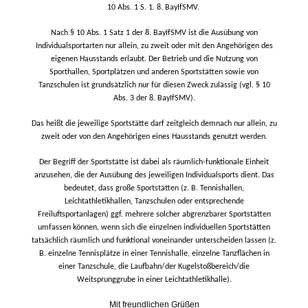
10 Abs. 1 S. 1. 8. BayIfSMV.
Nach § 10 Abs. 1 Satz 1 der 8. BayIfSMV ist die Ausübung von
Individualsportarten nur allein, zu zweit oder mit den Angehörigen des
eigenen Hausstands erlaubt. Der Betrieb und die Nutzung von
Sporthallen, Sportplätzen und anderen Sportstätten sowie von
Tanzschulen ist grundsätzlich nur für diesen Zweck zulässig (vgl. § 10
Abs. 3 der 8. BayIfSMV).
Das heißt die jeweilige Sportstätte darf zeitgleich demnach nur allein, zu
zweit oder von den Angehörigen eines Hausstands genutzt werden.
Der Begriff der Sportstätte ist dabei als räumlich-funktionale Einheit
anzusehen, die der Ausübung des jeweiligen Individualsports dient. Das
bedeutet, dass große Sportstätten (z. B. Tennishallen,
Leichtathletikhallen, Tanzschulen oder entsprechende
Freiluftsportanlagen) ggf. mehrere solcher abgrenzbarer Sportstätten
umfassen können, wenn sich die einzelnen individuellen Sportstätten
tatsächlich räumlich und funktional voneinander unterscheiden lassen (z.
B. einzelne Tennisplätze in einer Tennishalle, einzelne Tanzflächen in
einer Tanzschule, die Laufbahn/der Kugelstoßbereich/die
Weitsprunggrube in einer Leichtathletikhalle).
Mit freundlichen Grüßen