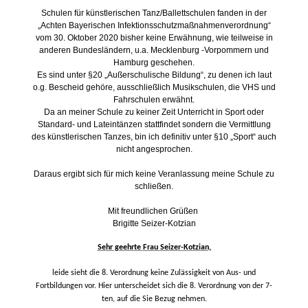
Schulen für künstlerischen Tanz/Ballettschulen fanden in der
„Achten Bayerischen Infektionsschutzmaßnahmenverordnung“
vom 30. Oktober 2020 bisher keine Erwähnung, wie teilweise in
anderen Bundesländern, u.a. Mecklenburg -Vorpommern und
Hamburg geschehen.
Es sind unter §20 „Außerschulische Bildung“, zu denen ich laut
o.g. Bescheid gehöre, ausschließlich Musikschulen, die VHS und
Fahrschulen erwähnt.
Da an meiner Schule zu keiner Zeit Unterricht in Sport oder
Standard- und Lateintänzen stattfindet sondern die Vermittlung
des künstlerischen Tanzes, bin ich definitiv unter §10 „Sport“ auch
nicht angesprochen.
Daraus ergibt sich für mich keine Veranlassung meine Schule zu
schließen.
Mit freundlichen Grüßen
Brigitte Seizer-Kotzian
Sehr geehrte Frau Seizer-Kotzian,
leide sieht die 8. Verordnung keine Zulässigkeit von Aus- und
Fortbildungen vor. Hier unterscheidet sich die 8. Verordnung von der 7-
ten, auf die Sie Bezug nehmen.