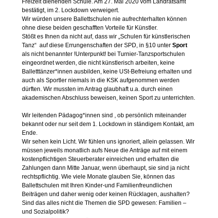
Freizeit dienenden Schule. Am 27. Mai 2020 vom Landratsamt
bestätigt, im 2. Lockdown verweigert.
Wir würden unsere Ballettschulen nie aufrechterhalten können
ohne diese beiden geschafften Vorteile für Künstler.
Stößt es Ihnen da nicht auf, dass wir „Schulen für künstlerischen
Tanz“ auf diese Errungenschaften der SPD, in §10 unter
Sport
als nicht benannter !Unterpunkt! bei Turnier-Tanzsportschulen
eingeordnet werden, die nicht künstlerisch arbeiten, keine
Balletttänzer*innen ausbilden, keine USt-Befreiung erhalten und
auch als Sportler niemals in die KSK aufgenommen werden
dürften. Wir mussten im Antrag glaubhaft u.a. durch einen
akademischen Abschluss beweisen, keinen Sport zu unterrichten.
Wir leitenden Pädagog*innen sind , ob persönlich miteinander
bekannt oder nur seit dem 1. Lockdown in ständigem Kontakt, am
Ende.
Wir sehen kein Licht. Wir fühlen uns ignoriert, allein gelassen. Wir
müssen jeweils monatlich aufs Neue die Anträge auf mit einem
kostenpflichtigen Steuerberater einreichen und erhalten die
Zahlungen dann Mitte Januar, wenn überhaupt, sie sind ja nicht
rechtspflichtig. Wie viele Monate glauben Sie, können das
Ballettschulen mit Ihren Kinder-und Familienfreundlichen
Beiträgen und daher wenig oder keinen Rücklagen, aushalten?
Sind das alles nicht die Themen die SPD gewesen: Familien –
und Sozialpolitik?