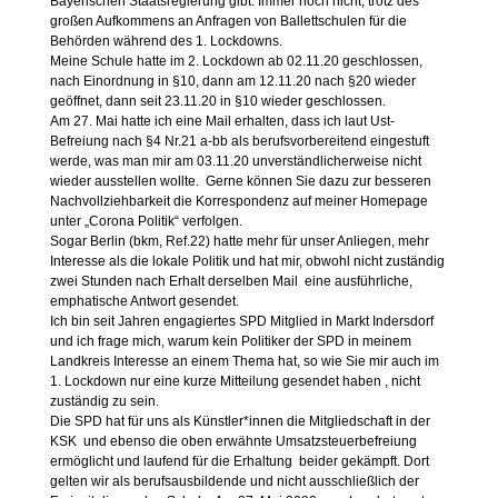
Bayerischen Staatsregierung gibt. Immer noch nicht, trotz des
großen Aufkommens an Anfragen von Ballettschulen für die
Behörden während des 1. Lockdowns.
Meine Schule hatte im 2. Lockdown ab 02.11.20 geschlossen,
nach Einordnung in §10, dann am 12.11.20 nach §20 wieder
geöffnet, dann seit 23.11.20 in §10 wieder geschlossen.
Am 27. Mai hatte ich eine Mail erhalten, dass ich laut Ust-
Befreiung nach §4 Nr.21 a-bb als berufsvorbereitend eingestuft
werde, was man mir am 03.11.20 unverständlicherweise nicht
wieder ausstellen wollte. Gerne können Sie dazu zur besseren
Nachvollziehbarkeit die Korrespondenz auf meiner Homepage
unter „Corona Politik“ verfolgen.
Sogar Berlin (bkm, Ref.22) hatte mehr für unser Anliegen, mehr
Interesse als die lokale Politik und hat mir, obwohl nicht zuständig
zwei Stunden nach Erhalt derselben Mail eine ausführliche,
emphatische Antwort gesendet.
Ich bin seit Jahren engagiertes SPD Mitglied in Markt Indersdorf
und ich frage mich, warum kein Politiker der SPD in meinem
Landkreis Interesse an einem Thema hat, so wie Sie mir auch im
1. Lockdown nur eine kurze Mitteilung gesendet haben , nicht
zuständig zu sein.
Die SPD hat für uns als Künstler*innen die Mitgliedschaft in der
KSK und ebenso die oben erwähnte Umsatzsteuerbefreiung
ermöglicht und laufend für die Erhaltung beider gekämpft. Dort
gelten wir als berufsausbildende und nicht ausschließlich der