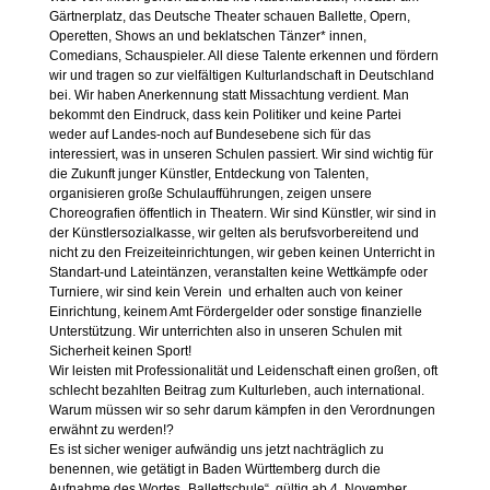
Gärtnerplatz, das Deutsche Theater schauen Ballette, Opern,
Operetten, Shows an und beklatschen Tänzer* innen,
Comedians, Schauspieler. All diese Talente erkennen und fördern
wir und tragen so zur vielfältigen Kulturlandschaft in Deutschland
bei. Wir haben Anerkennung statt Missachtung verdient. Man
bekommt den Eindruck, dass kein Politiker und keine Partei
weder auf Landes-noch auf Bundesebene sich für das
interessiert, was in unseren Schulen passiert. Wir sind wichtig für
die Zukunft junger Künstler, Entdeckung von Talenten,
organisieren große Schulaufführungen, zeigen unsere
Choreografien öffentlich in Theatern. Wir sind Künstler, wir sind in
der Künstlersozialkasse, wir gelten als berufsvorbereitend und
nicht zu den Freizeiteinrichtungen, wir geben keinen Unterricht in
Standart-und Lateintänzen, veranstalten keine Wettkämpfe oder
Turniere, wir sind kein Verein und erhalten auch von keiner
Einrichtung, keinem Amt Fördergelder oder sonstige finanzielle
Unterstützung. Wir unterrichten also in unseren Schulen mit
Sicherheit keinen Sport!
Wir leisten mit Professionalität und Leidenschaft einen großen, oft
schlecht bezahlten Beitrag zum Kulturleben, auch international.
Warum müssen wir so sehr darum kämpfen in den Verordnungen
erwähnt zu werden!?
Es ist sicher weniger aufwändig uns jetzt nachträglich zu
benennen, wie getätigt in Baden Württemberg durch die
Aufnahme des Wortes „Ballettschule“, gültig ab 4. November